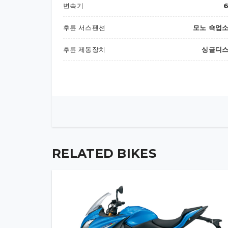
변속기
후륜 서스펜션
모노 쇽업
후륜 제동장치
싱글디
엔진오일
소켓위치
엔진오일
10W-40 (SM/MA
RELATED BIKES
전용량
N/A
오일 필터 미교환시
L
N
오일 필터 교환시
N/A