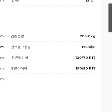
pm
압축비
12.2:1
mm
건조중량
209.0kg
mm
연료탱크용량
17.0리터
mm
전륜타이어
120/70 R17
mm
후륜타이어
190/50 R17
mm