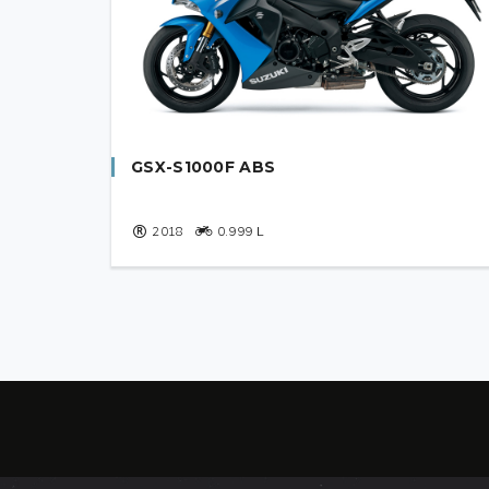
점화플러그
Spark Plug (NGK)
N
Spark Plug (Denso)
N
GSX-S1000F ABS
Spark Plug (Bosch)
N
2018
0.999
L
타이어
Rim, front
N
Rim, rear
N
Tires, front
120 70 ZR 17 58W 