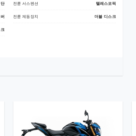
6단
전륜 서스펜션
텔레스코픽
소버
전륜 제동장치
더블 디스크
스크
체인규격
2)
Size
N/A
 L
Links
N/A
/A
 L