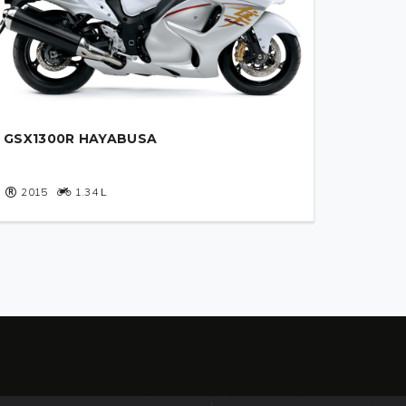
GSX1300R HAYABUSA
2015
1.34
L