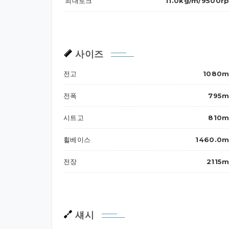
최대토크
11.0kg/m/9500r
사이즈
전고
1080
전폭
795
시트고
810
휠베이스
1460.0
전장
2115
섀시