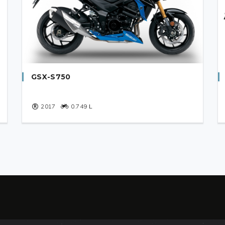
배터리
/A
Battery
N/A
/A
Alternator
N/A
GSX-S750
/A
Yuasa
YT12A-BS
2017
0.749
L
브레이크 패드
Brake, front
N/A
/A
Brake, rear
N/A
/A
TL