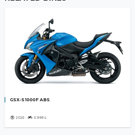
Brake, front
N/A
Brake, rear
N/A
GSX-S1000F ABS
2018
0.999
L