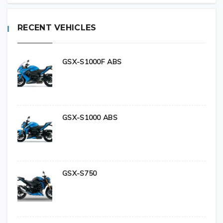
Size
525
RECENT VEHICLES
Links
120
GSX-S1000F ABS
점화플러그
Spark Plug (NGK)
CR9EIA-9
GSX-S1000 ABS
Spark Plug (Denso)
N/A
Spark Plug (Bosch)
N/A
GSX-S750
배터리
Battery
N/A