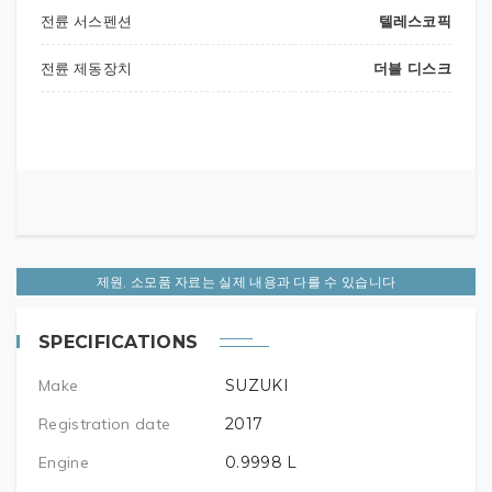
전륜 서스펜션
텔레스코픽
전륜 제동장치
더블 디스크
엔진오일
소켓위치
엔진오일
10W-40 (SM/MA2)
제원, 소모품 자료는 실제 내용과 다를 수 있습니다
전용량
N/A L
SPECIFICATIONS
오일 필터 미교환시
3.3 L
Make
SUZUKI
오일 필터 교환시
N/A L
Registration date
2017
Engine
0.9998
L
체인규격