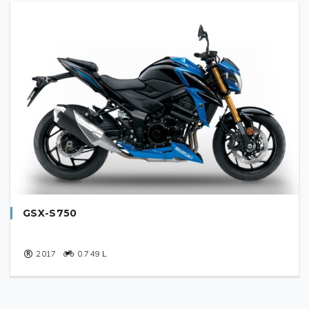
GSX-S750
2017
0.749
L