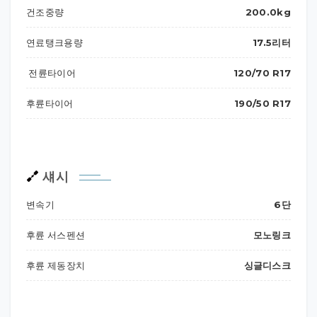
건조중량
200.0kg
연료탱크용량
17.5리터
전륜타이어
120/70 R17
후륜타이어
190/50 R17
섀시
변속기
6단
후륜 서스펜션
모노링크
후륜 제동장치
싱글디스크