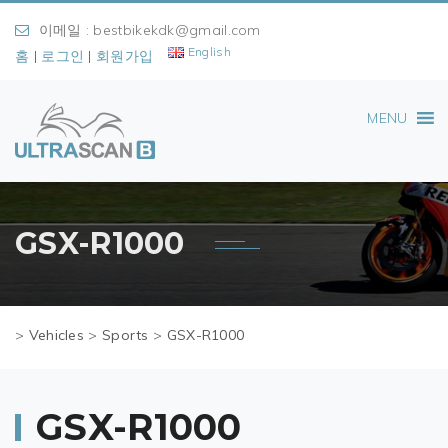
이메일 : bestbikekdk@gmail.com
English
홈
|
로그인
|
회원가입
MENU
GSX-R1000
>
Vehicles
>
Sports
>
GSX-R1000
GSX-R1000