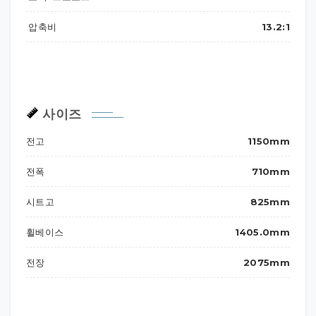
압축비
13.2:1
사이즈
전고
1150mm
전폭
710mm
시트고
825mm
휠베이스
1405.0mm
전장
2075mm